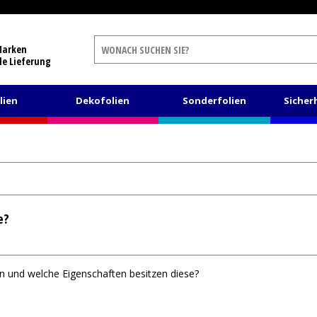
Marken
le Lieferung
lien
Dekofolien
Sonderfolien
Sicher
e?
n und welche Eigenschaften besitzen diese?