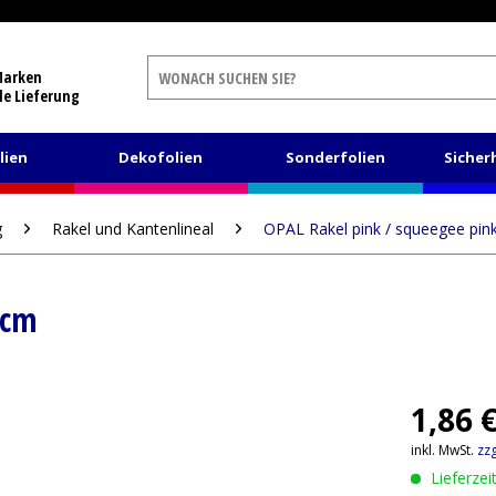
Marken
le Lieferung
lien
Dekofolien
Sonderfolien
Sicher
g
Rakel und Kantenlineal
OPAL Rakel pink / squeegee pi
7cm
1,86 
inkl. MwSt.
zz
Lieferzei