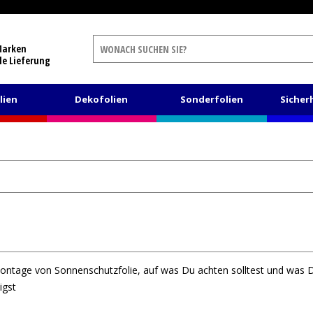
Marken
le Lieferung
lien
Dekofolien
Sonderfolien
Sicher
Montage von Sonnenschutzfolie, auf was Du achten solltest und was D
igst