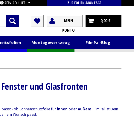
SERVICE/HILFE
ZUR FOLIEN-MONTAGE
MEIN
0,00 €
KONTO
heitsfolien
Montagewerkzeug
FilmPal-Blog
 Fenster und Glasfronten
 passt - ob Sonnenschutzfolie für
innen
oder
außen
! FilmPal ist Dein
u deinem Wunsch passt.