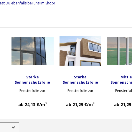
est Du ebenfalls bei uns im Shop!
Starke
Starke
Mittl
Sonnenschutzfolie
Sonnenschutzfolie
Sonnenschu
OPALFILM® silber 20R
OPALFILM® silber 20R
OPALFILM® s
Fensterfolie zur
Fensterfolie zur
Fensterfol
sr Primus Plus
sr Primus
sr Pri
Außenmontage an
Außenmontage, starke
Außenmontage,
Schrägfenstern &
Tönung, transparent
Tönung, tra
ab 24,13 €/m²
ab 21,29 €/m²
ab 21,29
Dachfenstern, starke
Tönung, transparent