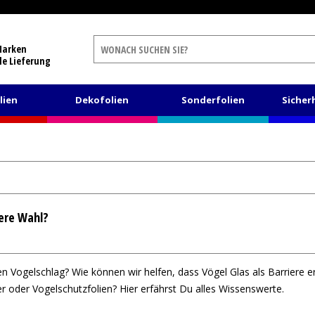
Marken
le Lieferung
lien
Dekofolien
Sonderfolien
Sicher
sere Wahl?
gen Vogelschlag? Wie können wir helfen, dass Vögel Glas als Barriere 
er oder Vogelschutzfolien? Hier erfährst Du alles Wissenswerte.